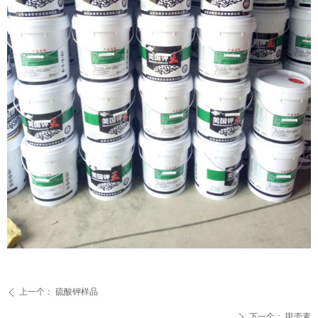
上一个：
硫酸钾样品
ꄴ
下一个：
甲壳素
ꄲ